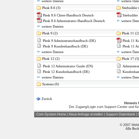
weitere Dateien
weitere Date
Plesk 8.6 (3)
Sitebuilder 
Plesk 8.6 Client-Handbuch Deutsch
Sitebuilder
Plesk 8.6 Administrator-Handbuch Deutsch
weitere Date
weitere Dateien
Plesk 9 (2)
Plesk 11 (2
Plesk 9 Administratorhandbuch (DE)
Plesk 11 
Plesk 9 Kundenhandbuch (DE)
Plesk 11 A
weitere Dateien
weitere Date
Plesk 12 (2)
Plesk 17 (3
Plesk 12 Administrator Guide (EN)
Administra
Plesk 12 Kundenhandbuch (DE)
Kundenhan
weitere Dateien
weitere Date
Systems (0)
Zurück
Hinweis 
Der Zugang/Login zum Support-Center und für
Com-System Home
|
Neue Anfrage erstellen
|
Support-Datenbank
|
© 2007 WebM
Alle Rech