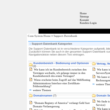
Home
Sitemap
Kontakt
Kunden-Login
Com-System Home
»
Support-Datenbank
Support-Datenbank Kategorien
Die Support-Datenbank ist in verschiedene Kategorien aufgeteilt, bit
Zusätzlich können Sie auch in der gesamten Support-Datenbank suc
Navigationsleiste neben diesem Text eintragen.
Kundenbereich - Bedienung und Optionen
Vertrag, 
(2)
Wie kann ich im Kundenbereich zwischen den
Wie kann i
Verträgen wechseln, ich gelange immer in den
Servers/Sys
Kundenbereich des ersten Vertrages?
Wo kann ic
Wieso erscheint beim Zugriff auf das WebHosting
Rechnungen
Administrations Interface eine Zertifikats-
weitere Th
Fehlermeldung?
weitere Themen
Domainnamen
(7)
Domain Se
Wo finde 
"Domain Registry of America" verlangt Geld fuer
Service)
Domain-Verlaengerung
Wie kann i