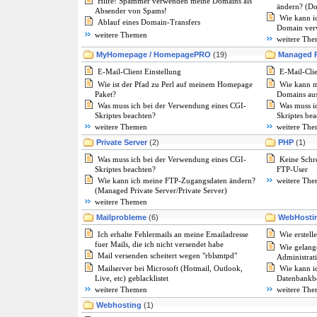
Hilfe! Spammer verwenden meine Domains als
ändern? (Do
Absender von Spams!
Wie kann i
Ablauf eines Domain-Transfers
Domain verw
weitere Themen
weitere Th
MyHomepage / HomepagePRO
(19)
Managed P
E-Mail-Client Einstellung
E-Mail-Clie
Wie ist der Pfad zu Perl auf meinem Homepage
Wie kann m
Paket?
Domains aus
Was muss ich bei der Verwendung eines CGI-
Was muss i
Skriptes beachten?
Skriptes be
weitere Themen
weitere Th
Private Server
(2)
PHP
(1)
Was muss ich bei der Verwendung eines CGI-
Keine Schr
Skriptes beachten?
FTP-User
Wie kann ich meine FTP-Zugangsdaten ändern?
weitere Th
(Managed Private Server/Private Server)
weitere Themen
Mailprobleme
(6)
WebHostin
Ich erhalte Fehlermails an meine Emailadresse
Wie erstell
fuer Mails, die ich nicht versendet habe
Wie gelang
Mail versenden scheitert wegen "rblsmtpd"
Administrati
Mailserver bei Microsoft (Hotmail, Outlook,
Wie kann i
Live, etc) geblacklistet
Datenbankbe
weitere Themen
weitere Th
Webhosting
(1)