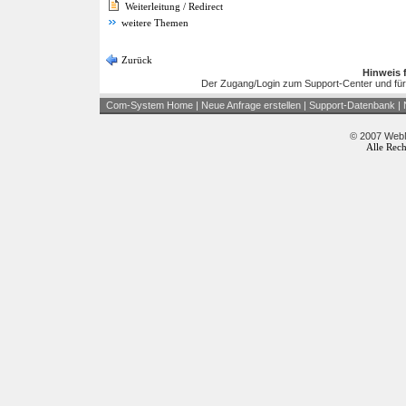
Weiterleitung / Redirect
weitere Themen
Zurück
Hinweis 
Der Zugang/Login zum Support-Center und für
Com-System Home
|
Neue Anfrage erstellen
|
Support-Datenbank
|
© 2007 WebM
Alle Rech