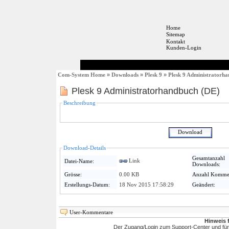
Home
Sitemap
Kontakt
Kunden-Login
Com-System Home
»
Downloads
»
Plesk 9
»
Plesk 9 Administratorh
Plesk 9 Administratorhandbuch (DE)
Beschreibung
Download-Details
Gesamtanzahl
Link
Datei-Name:
Downloads:
Grösse:
0.00 KB
Anzahl Kommen
Erstellungs-Datum:
18 Nov 2015 17:58:29
Geändert:
User-Kommentare
Hinweis 
Der Zugang/Login zum Support-Center und für