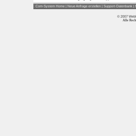
Com-System Home
|
Neue Anfrage erstellen
|
Support-Datenbank
|
© 2007 WebM
Alle Rech