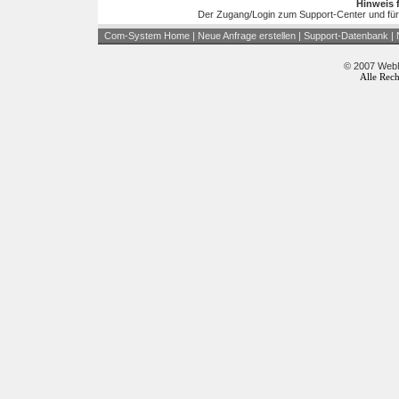
Hinweis 
Der Zugang/Login zum Support-Center und für
Com-System Home
|
Neue Anfrage erstellen
|
Support-Datenbank
|
© 2007 WebM
Alle Rech