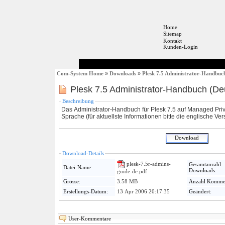
Home
Sitemap
Kontakt
Kunden-Login
Com-System Home
»
Downloads
»
Plesk 7.5 Administrator-Handbuc
Plesk 7.5 Administrator-Handbuch (De
Beschreibung
Das Administrator-Handbuch für Plesk 7.5 auf Managed Priv
Sprache (für aktuellste Informationen bitte die englische Ve
Download-Details
plesk-7.5r-admins-
Gesamtanzahl
Datei-Name:
Downloads:
guide-de.pdf
Grösse:
3.58 MB
Anzahl Kommen
Erstellungs-Datum:
13 Apr 2006 20:17:35
Geändert:
User-Kommentare