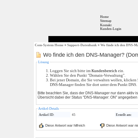
Home
Sitemap
Kontakt
Kunden-Login
Com-System Home
»
Support-Datenbank
»
Wo finde ich den DNS-M
Wo finde ich den DNS-Manager? (Dom
Lösung
Loggen Sie sich bitte im
Kundenbereich
ein.
Wählen Sie den Punkt "Domain-Verwaltung".
Bei jener Domain, die Sie verwalten wollen, klicke
DNS-Manager finden Sie dort unter dem Punkt DNS.
Bitte beachten Sie, dass der DNS-Manager nur dann aktiv 
Übersicht dabei der Status "DNS-Manager: ON" angegeben i
Artikel-Details
Artikel ID:
45
Erstellt am:
Diese Antwort war hilfreich
Diese Antwort war nich