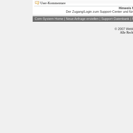
User-Kommentare
Hinweis 
Der Zugang/Login zum Support-Center und für
Com-System Home
|
Neue Anfrage erstellen
|
Support-Datenbank
|
© 2007 WebM
Alle Rech