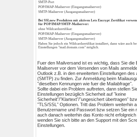
SMTP-Port
POP/IMAP-Mailserver (Eingangsmailserver)
SMTP-Mailserver (Ausgangsmailserver)
Bei SSLnow Produkten mit aktiven Lets Encrypt Zertifikat verwend
für POP/IMAP/SMTP-Mailserver:
ohne Wildcardzertifikat:
POP/IMAP-Mailserver (Eingangsmailserver)
SMTP-Mailserver (Ausgangsmailserver)
Haben Sie jedoch ein Wildcardzertifikat installiert, dann wäre auch be
Einstellungen "mail.domain.com" möglich.
Fuer den Mailversand ist es wichtig, dass Sie die 
Mailserver vor dem Versenden von Mails anmelden"
Outlook z.B. in den erweiterten Einstellungen de
(SMTP) zu finden. Zur Anmeldung beim Mailausg
"dieselben Kennungen wie fuer die Mailabfrage".
Sollte dabei ein Problem auftreten, dann stellen Si
Einstellungen bezüglich Sicherheit auf "keine
Sicherheit"/"Klartext"/"ungesichert übertragen" bzw
"TLS/SSL" Optionen. Tritt das Problem weiterhin a
Benutzername und Passwort bzw setzen Sie ein 
auch danach weiterhin das Konto nicht erfolgreich
wenden Sie sich bitte an den Support mit den Scr
Einstellungen.