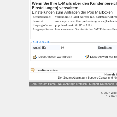
Wenn Sie Ihre E-Mails über den Kundenbereich
Einstellungen) verwalten:
Einstellungen zum Abfragen der Pop Mailboxen:
Benutzername:
vollständige E-Mail-Adresse (zB.
postmaster@ihre
Passwort:
wie eingerichetet (für postmaster@ ist es gleichl
Eingangs-Server:
pop.ihredomain.tld (Port 110)
Ausgangs-Server:
bitte verwenden Sie hierfür den SMTP-Servers Ihre
Artikel-Details
Artikel ID:
10
Erstellt am:
Diese Antwort war hilfreich
Diese Antwort war nich
User-Kommentare
Hinweis 
Der Zugang/Login zum Support-Center und für
Com-System Home
|
Neue Anfrage erstellen
|
Support-Datenbank
|
© 2007 WebM
Alle Rech