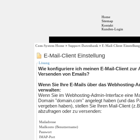
Home
Sitemap
Kontakt
Kunden-Login
Com-System Home
»
Support-Datenbank
»
E-Mail-Client Einstellung
E-Mail-Client Einstellung
Lösung
Wie konfiguriere ich meinen E-Mail-Client zur
Versenden von Emails?
Wenn Sie Ihre E-Mails über das Webhosting-Ad
verwalten:
Wenn Sie im Webhosting-Admin-Interface eine Mai
Domain "domain.com" angelegt haben (und das P
vergeben haben), stellen Sie Ihren Mail-Client (z.
abzufragen oder zu versenden:
Mailadresse
Mailkonto (Benutzername)
Passwort
IMAP-Port