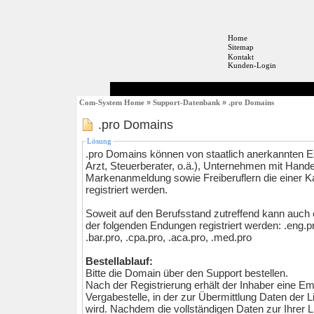
Home
Sitemap
Kontakt
Kunden-Login
Com-System Home
»
Support-Datenbank
»
.pro Domains
.pro Domains
Lösung
.pro Domains können von staatlich anerkannten E
Arzt, Steuerberater, o.ä.), Unternehmen mit Han
Markenanmeldung sowie Freiberuflern die einer
registriert werden.
Soweit auf den Berufsstand zutreffend kann auch 
der folgenden Endungen registriert werden: .eng.pro,
.bar.pro, .cpa.pro, .aca.pro, .med.pro
Bestellablauf:
Bitte die Domain über den Support bestellen.
Nach der Registrierung erhält der Inhaber eine Ema
Vergabestelle, in der zur Übermittlung Daten der L
wird. Nachdem die vollständigen Daten zur Ihrer L