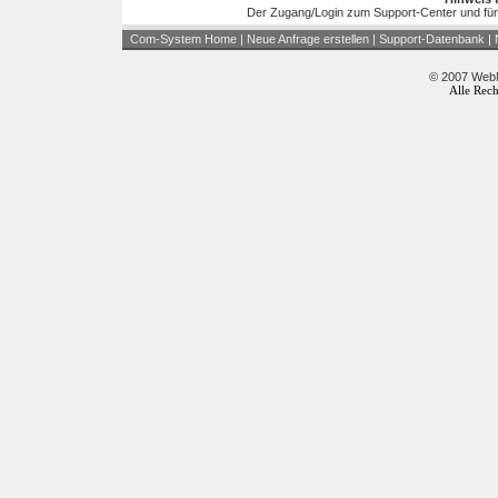
Der Zugang/Login zum Support-Center und für
Com-System Home
|
Neue Anfrage erstellen
|
Support-Datenbank
|
© 2007 WebM
Alle Rech