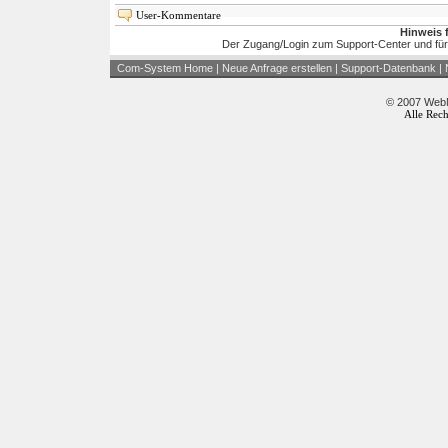
User-Kommentare
Hinweis 
Der Zugang/Login zum Support-Center und für
Com-System Home
|
Neue Anfrage erstellen
|
Support-Datenbank
|
© 2007 WebM
Alle Rech