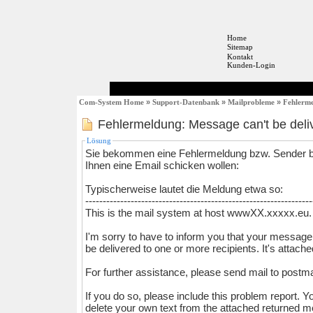
Home
Sitemap
Kontakt
Kunden-Login
Com-System Home
»
Support-Datenbank
»
Mailprobleme
»
Fehlerme
Fehlermeldung: Message can't be deliv
Lösung
Sie bekommen eine Fehlermeldung bzw. Sender 
Ihnen eine Email schicken wollen:
Typischerweise lautet die Meldung etwa so:
-----------------------------------------------------------------
This is the mail system at host wwwXX.xxxxx.eu.
I'm sorry to have to inform you that your message
be delivered to one or more recipients. It's attach
For further assistance, please send mail to postma
If you do so, please include this problem report. Y
delete your own text from the attached returned 