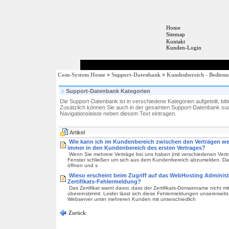
Home
Sitemap
Kontakt
Kunden-Login
Com-System Home
»
Support-Datenbank
»
Kundenbereich - Bedien
Support-Datenbank Kategorien
Die Support-Datenbank ist in verschiedene Kategorien aufgeteilt, bit
Zusätzlich können Sie auch in der gesamten Support-Datenbank suc
Navigationsleiste neben diesem Text eintragen.
Artikel
Wie kann ich im Kundenbereich zwischen den Verträgen we
immer in den Kundenbereich des ersten Vertrages?
Wenn Sie mehrere Verträge bei uns haben (mit verschiedenen Vertr
Fenster schließen um sich aus dem Kundenbereich abzumelden. D
öffnen und s
Wieso erscheint beim Zugriff auf das WebHosting Administr
Zertifikats-Fehlermeldung?
Das Zertifikat warnt davor, dass der Zertifikats-Domainname nicht 
übereinstimmt. Leider lässt sich diese Fehlermeldungen unsererseits 
Webserver unter mehreren Kunden mit unterschiedlich
Zurück