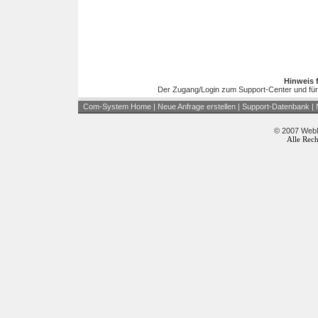
Hinweis 
Der Zugang/Login zum Support-Center und für
Com-System Home
|
Neue Anfrage erstellen
|
Support-Datenbank
|
© 2007 WebM
Alle Rech