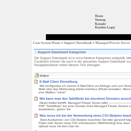
Home
Sitemap
Kontakt
Kunden-Login
Com-System Home
»
Support-Datenbank
»
Managed Private Server
Support-Datenbank Kategorien
Die Support-Datenbank ist in verschiedene Kategorien aufgeteilt, bit
Zusätzlich können Sie auch in der gesamten Support-Datenbank suc
Navigationsleiste neben diesem Text eintragen.
Artikel
E-Mail-Client Einstellung
Wie konfiguriere ich meinen E-Mail-Client zur Abfrage und zum Ver
Mails über das Webhosting-Admin-Interface (Plesk) verwalten: Wenn
eine Mailbox "name"
Wie kann man den SafeMode bei einzelnen Domains aussc
Dieser Artikel betrifft: Managed Private Server (alle) -----------------------------
PHP "SafeMode" bei einer Domain Ihres Managed Private Server
deaktivieren, gehen Sie
Was muss ich bei der Verwendung eines CGI-Skriptes beac
Beim Ausfuehren von CGI-Skripten beachten Sie bitte generell fol
Paket oder Server muss CGI unterstuetzen (WebHosting) bzw. dazu kor
Upload muss mit dem User de