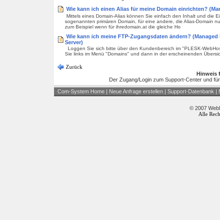
Wie kann ich einen Alias für meine Domain einrichten? (Ma
Mittels eines Domain-Alias können Sie einfach den Inhalt und die E
sogenannten primären Domain, für eine andere, die Alias-Domain nut
zum Beispiel wenn für ihredomain.at die gleiche Ho
Wie kann ich meine FTP-Zugangsdaten ändern? (Managed Pr
Server)
Loggen Sie sich bitte über den Kundenbereich im "PLESK-WebHost
Sie links im Menü "Domains" und dann in der erscheinenden Übersich
Zurück
Hinweis 
Der Zugang/Login zum Support-Center und für
Com-System Home
|
Neue Anfrage erstellen
|
Support-Datenbank
|
© 2007 WebM
Alle Rech