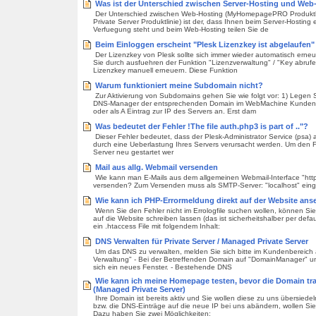
Was ist der Unterschied zwischen Server-Hosting und Web
Der Unterschied zwischen Web-Hosting (MyHomepagePRO Produktli
Private Server Produktlinie) ist der, dass Ihnen beim Server-Hosting 
Verfuegung steht und beim Web-Hosting teilen Sie de
Beim Einloggen erscheint "Plesk Lizenzkey ist abgelaufen"
Der Lizenzkey von Plesk sollte sich immer wieder automatisch erneu
Sie durch ausfuehren der Funktion "Lizenzverwaltung" / "Key abrufe
Lizenzkey manuell erneuern. Diese Funktion
Warum funktioniert meine Subdomain nicht?
Zur Aktivierung von Subdomains gehen Sie wie folgt vor: 1) Legen
DNS-Manager der entsprechenden Domain im WebMachine Kundenb
oder als A Eintrag zur IP des Servers an. Erst dam
Was bedeutet der Fehler !The file auth.php3 is part of .."?
Dieser Fehler bedeutet, dass der Plesk-Administrator Service (psa) a
durch eine Ueberlastung Ihres Servers verursacht werden. Um den 
Server neu gestartet wer
Mail aus allg. Webmail versenden
Wie kann man E-Mails aus dem allgemeinen Webmail-Interface "htt
versenden? Zum Versenden muss als SMTP-Server: "localhost" ein
Wie kann ich PHP-Errormeldung direkt auf der Website an
Wenn Sie den Fehler nicht im Errologfile suchen wollen, können Si
auf die Website schreiben lassen (das ist sicherheitshalber per defau
ein .htaccess File mit folgendem Inhalt:
DNS Verwalten für Private Server / Managed Private Server
Um das DNS zu verwalten, melden Sie sich bitte im Kundenbereich a
Verwaltung" - Bei der Betreffenden Domain auf "DomainManager" und
sich ein neues Fenster. - Bestehende DNS
Wie kann ich meine Homepage testen, bevor die Domain tran
(Managed Private Server)
Ihre Domain ist bereits aktiv und Sie wollen diese zu uns übersiede
bzw. die DNS-Einträge auf die neue IP bei uns abändern, wollen Si
Dazu haben Sie zwei Möglichkeiten: